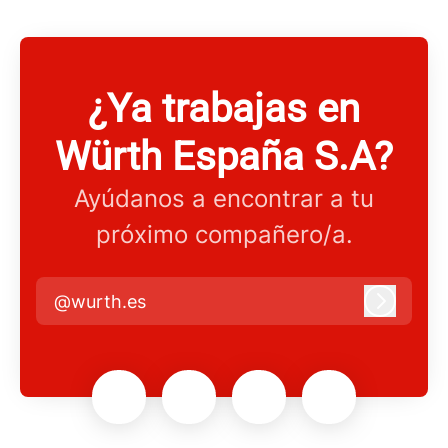
¿Ya trabajas en
Würth España S.A?
Ayúdanos a encontrar a tu
próximo compañero/a.
@wurth.es
Iniciar 