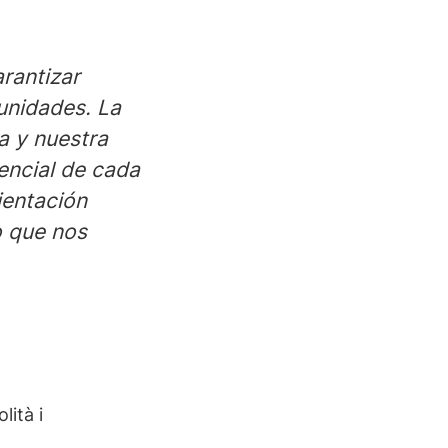
rantizar
unidades. La
ra y nuestra
encial de cada
ientación
o que nos
lità i