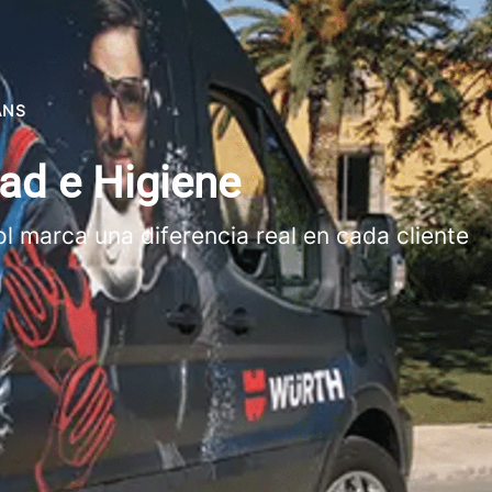
ANS
ad e Higiene
l marca una diferencia real en cada cliente