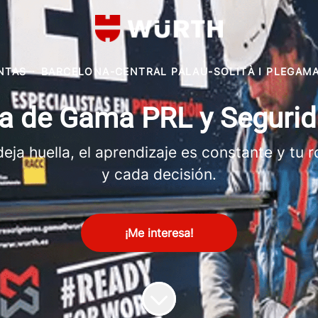
NTAS
·
BARCELONA-CENTRAL PALAU-SOLITÀ I PLEGAM
/a de Gama PRL y Segurid
ja huella, el aprendizaje es constante y tu ro
y cada decisión.
¡Me interesa!