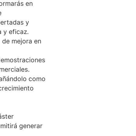
formarás en
e
certadas y
 y eficaz.
s de mejora en
 demostraciones
merciales.
pañándolo como
crecimiento
áster
rmitirá generar