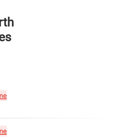
rth
es
ene
ene