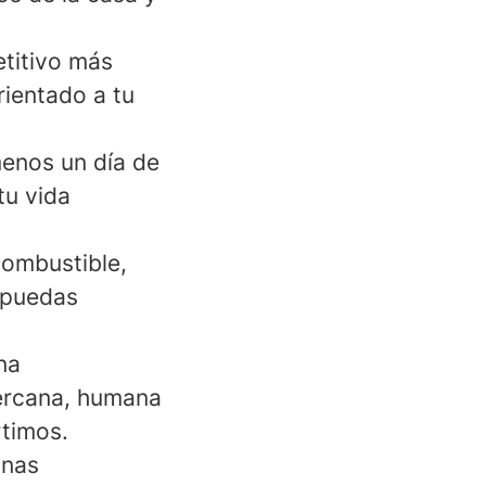
etitivo más
rientado a tu
menos un día de
tu vida
combustible,
 puedas
na
cercana, humana
timos.
onas