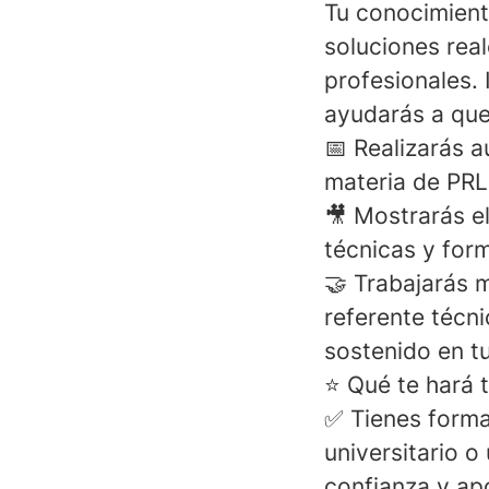
Tu conocimient
soluciones real
profesionales. 
ayudarás a que
📅 Realizarás 
materia de PRL
🎥 Mostrarás e
técnicas y for
🤝 Trabajarás
referente técn
sostenido en tu 
⭐️ Qué te hará 
✅
Tienes forma
universitario o
confianza y apo