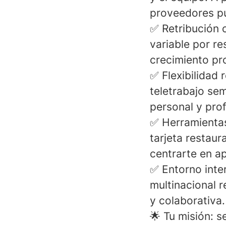
proveedores pu
✅
Retribución c
variable por re
crecimiento pro
✅
Flexibilidad r
teletrabajo sem
personal y prof
✅
Herramienta
tarjeta restau
centrarte en ap
✅
Entorno inte
multinacional 
y colaborativ
🌟 Tu misión: 