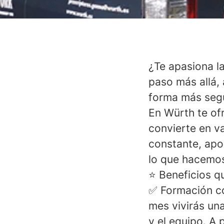
¿Te apasiona l
paso más allá,
forma más segu
En Würth te of
convierte en v
constante, apo
lo que hacemo
⭐️ Beneficios q
✅
Formación co
mes vivirás una
y el equipo. A 