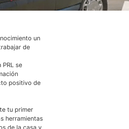
onocimiento un
rabajar de
n PRL se
rmación
to positivo de
e tu primer
ras herramientas
os de la casa y