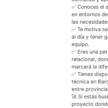
✅
Conoces el s
en entornos de
las necesidade
✅
Te motiva se
al día y tener 
equipo.
✅
Eres una pe
relacional, do
marcará la dife
✅
Tienes dispo
técnica en Bar
entre provincia
🚀 Si estás bu
proyecto donde