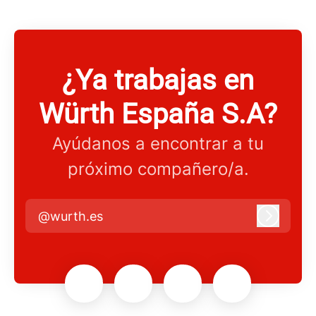
¿Ya trabajas en
Würth España S.A?
Ayúdanos a encontrar a tu
próximo compañero/a.
@wurth.es
Iniciar 