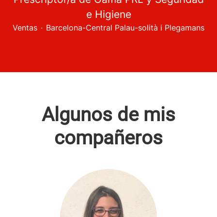
e Higiene
Ventas
·
Barcelona-Central Palau-solità i Plegamans
Algunos de mis
compañeros