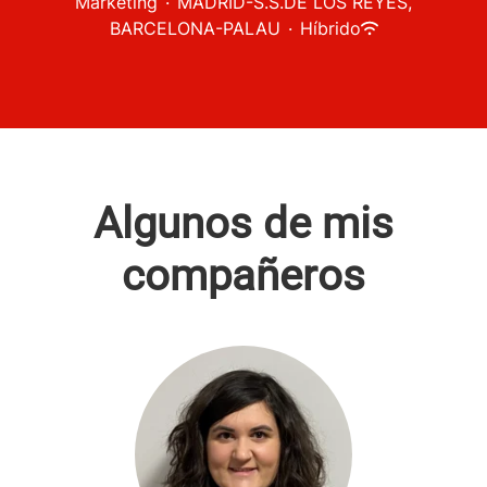
Marketing
·
MADRID-S.S.DE LOS REYES,
BARCELONA-PALAU
·
Híbrido
Algunos de mis
compañeros