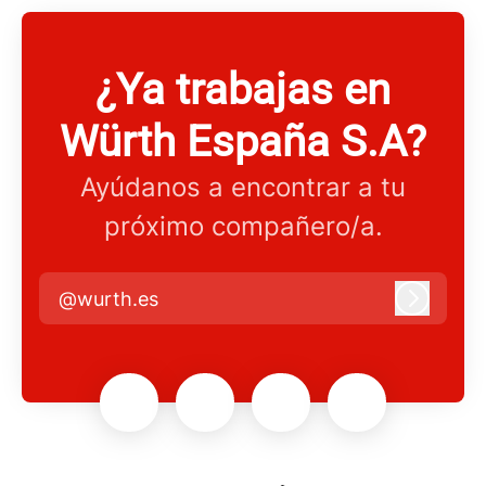
¿Ya trabajas en
Würth España S.A?
Ayúdanos a encontrar a tu
próximo compañero/a.
@wurth.es
Iniciar 